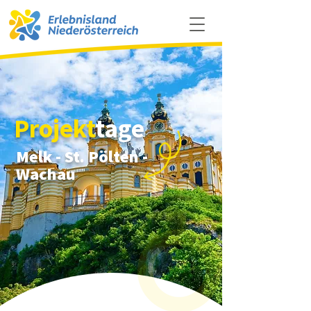
Projekt
tage
Melk - St. Pölten -
Wachau